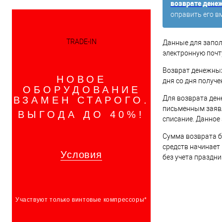
возврате дене
оправить его в
TRADE-IN
Данные для запол
электронную почт
Возврат денежных 
НОВОЕ
дня со дня получ
ОБОРУДОВАНИЕ
Для возврата ден
ВЗАМЕН СТАРОГО.
письменным заявл
ВЫГОДА ДО 40%!
списание. Данное
Сумма возврата б
средств начинает
Условия
без учета праздн
Участвуют только винтовые компрессоры*