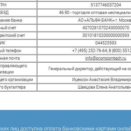
ГРН
5137746037204
ВЭД
46.90 - торговля оптовая неспециал
ание банка
АО «АЛЬФА-БАНК» г. Моск
ный счет
40702810702430000070
ентский счет
30101810200000000593
ИК
044525593
ый телефон
+7 (495) 252-76-64; 8 (800) 551
нная почта
info@promcomtech.ru
управляющего
Генеральный директор, действующий на о
низации
его организации
Ицексон Анастасия Владимир
го бухгалтера
Швецова Елена Анатольев
ких лиц доступна оплата банковскими картами онлай