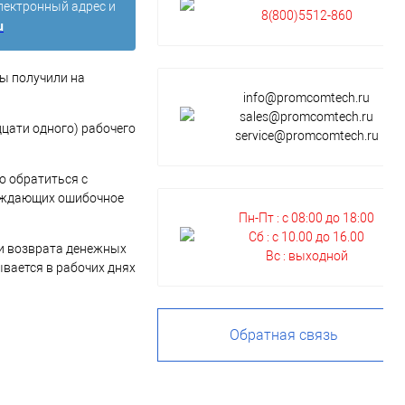
лектронный адрес и
8(800)5512-860
u
Вы получили на
info@promcomtech.ru
sales@promcomtech.ru
дцати одного) рабочего
service@promcomtech.ru⁠
о обратиться с
ерждающих ошибочное
Пн-Пт : с 08:00 до 18:00
Сб : с 10.00 до 16.00
 и возврата денежных
Вс : выходной
вается в рабочих днях
Обратная связь