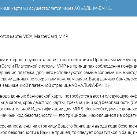
кими картами осуществляется через АО «АЛЬФА-БАНК».
тся карты VISA, MasterCard, МИР.
рез интернет осуществляется в соответствии с Правилами междун
terCard и Платежной системы МИР на принципах соблюдения конфид
ершения платежа, для чего используются самые современные мето
едачи данных по закрытым каналам связи. Ввод данных банковск
на защищенной платежной странице АО «АЛЬФА-БАНК».
ввода данных банковской карты потребуется ввести следующую ин
ьца карты, срок действия карты, трёхзначный код безопасности (CV
Дополнительной Идентификации для МИР). Все необходимые данные
хзначный код безопасности — это три цифры, находящиеся на обратн
перенаправлены на страницу Вашего банка для ввода кода безопасн
 код безопасности к Вам не пришел, то следует обратиться в банк, 