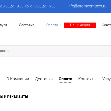
info@promcomtech.ru
: с 8.00 до 18.00; сб: с 10.00 до 16.00
луги
Доставка
Оплата
Наши Акции
Конт
плата
Оплата
г
О Компании
Доставка
Контакты
Услу
Ы И РЕКВИЗИТЫ