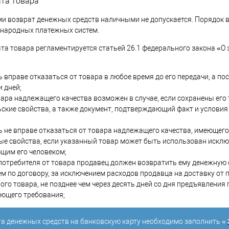
та товара
ми возврат денежных средств наличными не допускается. Порядок 
народных платежных систем.
та товара регламентируется статьей 26.1 федерального закона «О 
 вправе отказаться от товара в любое время до его передачи, а пос
и дней;
ара надлежащего качества возможен в случае, если сохранены его
ские свойства, а также документ, подтверждающий факт и условия
 не вправе отказаться от товара надлежащего качества, имеющег
ые свойства, если указанный товар может быть использован искл
щим его человеком;
потребителя от товара продавец должен возвратить ему денежную
м по договору, за исключением расходов продавца на доставку от 
го товара, не позднее чем через десять дней со дня предъявления
ующего требования;
а денежных средств на банковскую карту необходимо заполнить «