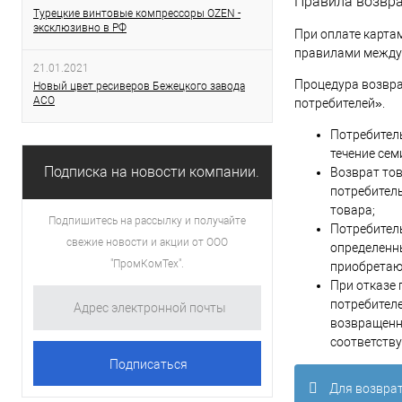
Правила возвра
Турецкие винтовые компрессоры OZEN -
эксклюзивно в РФ
При оплате карта
правилами между
21.01.2021
Процедура возвра
Новый цвет ресиверов Бежецкого завода
АСО
потребителей».
Потребитель
течение сем
Подписка на новости компании.
Возврат тов
потребитель
товара;
Подпишитесь на рассылку и получайте
Потребитель
свежие новости и акции от ООО
определенн
"ПромКомТех".
приобретаю
При отказе 
потребителе
возвращенно
соответств
Для возврат