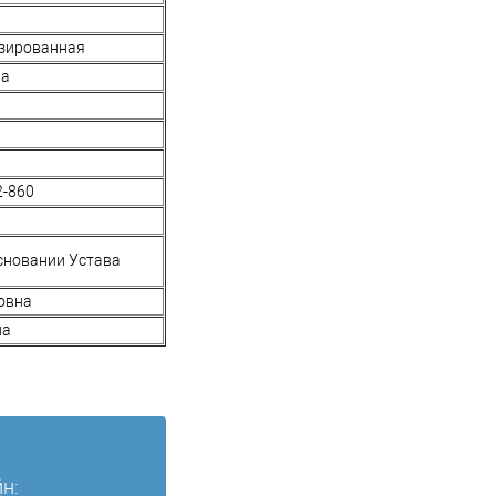
изированная
ва
2-860
сновании Устава
овна
на
н: