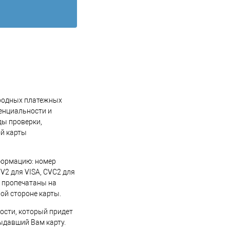
ародных платежных
енциальности и
ды проверки,
ой карты
формацию: номер
V2 для VISA, CVC2 для
 пропечатаны на
ой стороне карты.
ости, который придет
выдавший Вам карту.