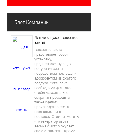
Блог Компании
Для чего нужен генератор
азота?
Генератор азота
представляет собой
установку,
предназначенную для
получения азота
посредством поглощения
адсорбентом из сжатого
воздуха. Установка
необходима для того,
чтобы максимально
сократить расходы, а
также сделать
производство азота
независимым от
поставок. Стоит отметить,
что генератор азота
весьма быстро окупает
свою стоимость. Кроме