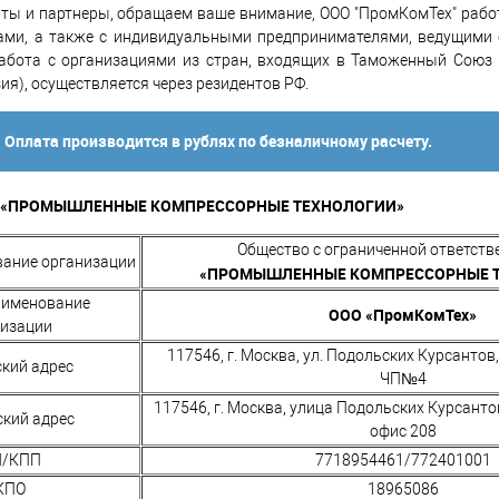
ы и партнеры, обращаем ваше внимание, ООО "ПромКомТех" рабо
ами, а также с индивидуальными предпринимателями, ведущими 
абота с организациями из стран, входящих в Таможенный Союз 
зия), осуществляется через резидентов РФ.
!
Оплата производится в рублях по безналичному расчету.
 «ПРОМЫШЛЕННЫЕ КОМПРЕССОРНЫЕ ТЕХНОЛОГИИ»
Общество с ограниченной ответст
вание организации
«
ПРОМЫШЛЕННЫЕ КОМПРЕССОРНЫЕ 
аименование
ООО «ПромКомТех»
низации
117546, г. Москва, ул. Подольских Курсантов, в
кий адрес
ЧП№4
117546, г. Москва, улица Подольских Курсантов,
ский адрес
офис 208
/КПП
7718954461/772401001
КПО
18965086