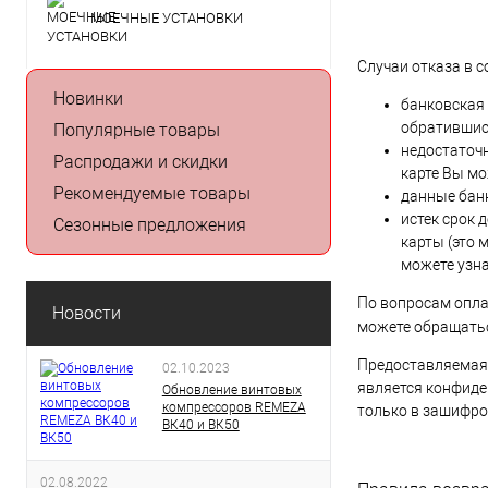
МОЕЧНЫЕ УСТАНОВКИ
Случаи отказа в 
Новинки
банковская 
обратившис
Популярные товары
недостаточн
Распродажи и скидки
карте Вы мо
Рекомендуемые товары
данные бан
истек срок 
Сезонные предложения
карты (это 
можете узна
По вопросам опла
Новости
можете обращать
Предоставляемая 
02.10.2023
является конфиде
Обновление винтовых
компрессоров REMEZA
только в зашифро
ВК40 и ВК50
02.08.2022