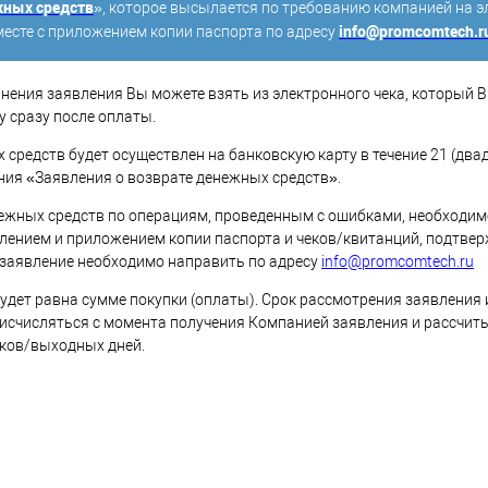
жных средств
», которое высылается по требованию компанией на э
info@promcomtech.r
месте с приложением копии паспорта по адресу
нения заявления Вы можете взять из электронного чека, который 
у сразу после оплаты.
средств будет осуществлен на банковскую карту в течение 21 (два
ения «Заявления о возврате денежных средств».
ежных средств по операциям, проведенным с ошибками, необходим
ением и приложением копии паспорта и чеков/квитанций, подтв
 заявление необходимо направить по адресу
info@promcomtech.ru
удет равна сумме покупки (оплаты). Срок рассмотрения заявления
 исчисляться с момента получения Компанией заявления и рассчиты
иков/выходных дней.