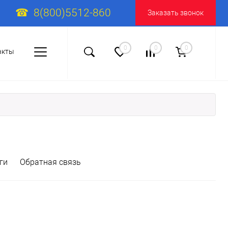
8(800)5512-860
Заказать звонок
0
0
0
акты
ги
Обратная связь