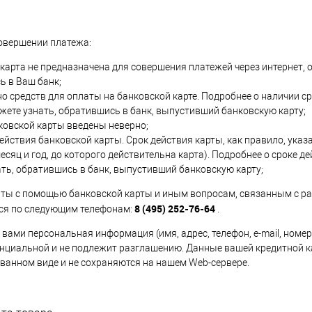
совершении платежа:
карта не предназначена для совершения платежей через интернет, 
ь в Ваш банк;
о средств для оплаты на банковской карте. Подробнее о наличии с
жете узнать, обратившись в банк, выпустивший банковскую карту;
ковской карты введены неверно;
действия банковской карты. Срок действия карты, как правило, указ
месяц и год, до которого действительна карта). Подробнее о сроке д
ть, обратившись в банк, выпустивший банковскую карту;
ты с помощью банковской карты и иным вопросам, связанным с ра
8 (495) 252-76-64
ся по следующим телефонам:
.
вами персональная информация (имя, адрес, телефон, e-mail, номе
нциальной и не подлежит разглашению. Данные вашей кредитной 
ванном виде и не сохраняются на нашем Web-сервере.