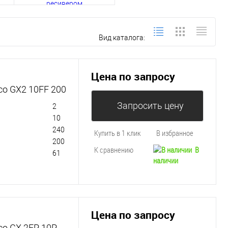
Вид каталога:
Цена по запросу
co GX2 10FF 200
Запросить цену
2
10
240
Купить в 1 клик
В избранное
200
К сравнению
В
61
наличии
Цена по запросу
co GX 2EP 10P