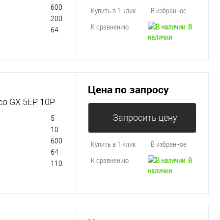
600
Купить в 1 клик
В избранное
200
К сравнению
В
64
наличии
Цена по запросу
co GX 5EP 10P
Запросить цену
5
10
600
Купить в 1 клик
В избранное
64
К сравнению
В
110
наличии