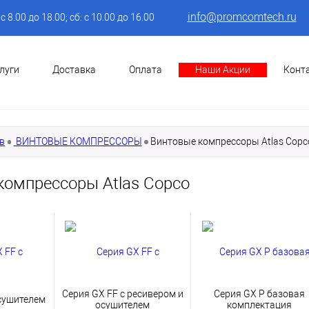
info@promcomtech.ru
: с 8.00 до 18.00; сб: с 10.00 до 16.00
луги
Доставка
Оплата
Наши Акции
Конт
в
ВИНТОВЫЕ КОМПРЕССОРЫ
Винтовые компрессоры Atlas Copc
компрессоры Atlas Copco
Серия GX FF с ресивером и
Серия GX P базовая
осушителем
осушителем
комплектация