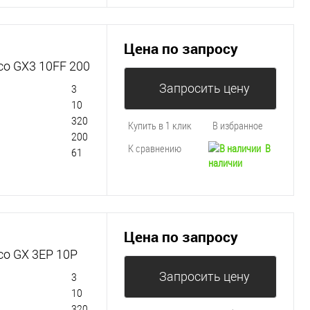
Цена по запросу
co GX3 10FF 200
Запросить цену
3
10
320
Купить в 1 клик
В избранное
200
К сравнению
В
61
наличии
Цена по запросу
co GX 3EP 10P
Запросить цену
3
10
320