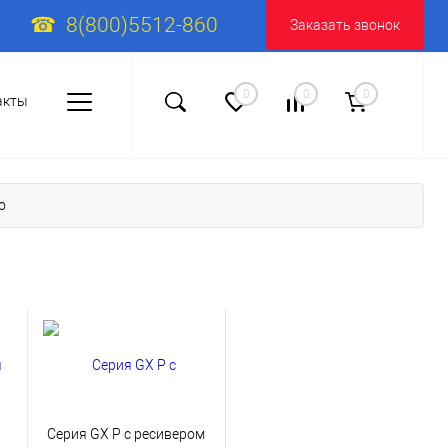
8(800)5512-860
Заказать звонок
0
0
0
акты
o
Серия GX P с ресивером