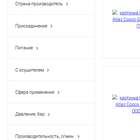
Страна-производитель
64
(3)
Швеция
(22)
65
(6)
Присоединение
67
(4)
1/2
(20)
Питание
380
(22)
С осушителем
Да
(9)
Сфера применения
Станки с ЧПУ
(7)
Давление, бар
7,5
(8)
10
(8)
Производительность, л/мин.