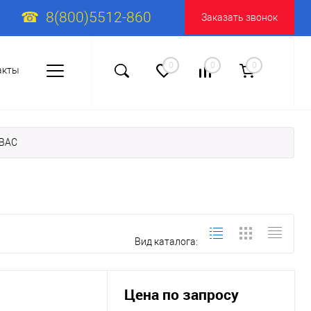
8(800)5512-860
Заказать звонок
0
0
0
акты
ABAC
Вид каталога:
Цена по запросу