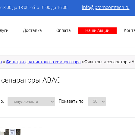
info@promcomtech.ru
: с 8.00 до 18.00; сб: с 10.00 до 16.00
луги
Доставка
Оплата
Наши Акции
Конт
в
Фильтры для винтового компрессора
Фильтры и сепараторы 
 сепараторы ABAC
о:
Показать по: