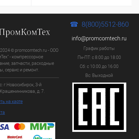
8(800)5512-860
info@promcomtech.ru
График работы
 2024 © promcomtech.ru - ООО
Тех" - компрессорное
Пн-ПТ: с 8:00 до 18:00
ание, запчасти, расходные
Сб: с 10:00 до 16:00
, сервис и ремонт.
Вс: Выходной
с:
г.Новосибирск,
3-й
Крашенинникова, д. 7.
ть на карте
йта