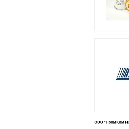
ООО "ПромКомТех