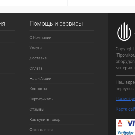
ия
Помощь и сервисы
О Компании
Услуги
Copyright
"ПромКом
Доставка
оборудов
материалы
Оплата
Наши Акции
Наш адре
переулок 
Контакты
Посмотре
Сертификаты
Карта са
Отзывы
Как купить товар
Фотогалерея