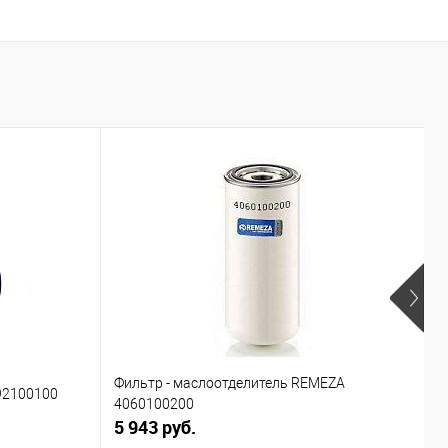
В
Фильтр - маслоотделитель REMEZA
92100100
П
4060100200
5 943 руб.
4