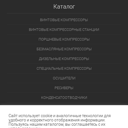
Каталог
ВИНТОВЫЕ КОМПРЕССОРЫ
ВИНТОВЫЕ КОМПРЕССОРНЫЕ СТАНЦИИ
ПОРШНЕВЫЕ КОМПРЕССОРЫ
БЕЗМАСЛЯНЫЕ КОМПРЕССОРЫ
ДИЗЕЛЬНЫЕ КОМПРЕССОРЫ
СПЕЦИАЛЬНЫЕ КОМПРЕССОРЫ
ОСУШИТЕЛИ
РЕСИВЕРЫ
КОНДЕНСАТООТВОДЧИКИ
ПЕРЕЙТИ В КАТАЛОГ
Сайт использует cookie и аналогичные технологии для
удобного и корректного отображения информации.
Данный интернет-сайт носит исключительно информационный
Пользуясь нашим каталогом, вы соглашаетесь с их
характер и ни при каких условиях не является публичной офертой,