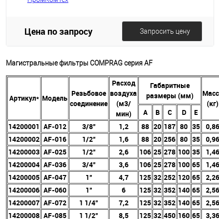
Цена по запросу
Запросить цену
Магистральные фильтры COMPRAG серия AF
Расход
Габаритные
Резьбовое
воздуха
Масс
размеры (мм)
Артикул*
Модель
соединение
(м3/
(кг)
A
B
C
D
E
мин)
14200001
AF-012
3/8”
1,2
88
20
187
80
35
0,8
14200002
AF-016
1/2”
1,6
88
20
256
80
35
0,9
14200003
AF-025
1/2”
2,6
106
25
278
100
35
1,4
14200004
AF-036
3/4”
3,6
106
25
278
100
65
1,4
14200005
AF-047
1”
4,7
125
32
252
120
65
2,2
14200006
AF-060
1”
6
125
32
352
140
65
2,5
14200007
AF-072
1 1/4”
7,2
125
32
352
140
65
2,5
14200008
AF-085
1 1/2”
8,5
125
32
450
160
65
3,3