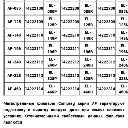
EL-
EL-
EL-
AF-085
14222108
14222208
14222308
085P
085R
085
EL-
EL-
EL-
AF-125
14222109
14222209
14222309
125P
125R
125
EL-
EL-
EL-
AF-148
14222110
14222210
14222310
148P
148R
148
EL-
EL-
EL-
AF-196
14222111
14222211
14222311
196P
196R
196
EL-
EL-
EL-
AF-240
14222112
14222212
14222312
240P
240R
240
EL-
EL-
EL-
AF-328
14222113
14222213
14222313
328P
328R
328
EL-
EL-
EL-
AF-460
14222114
14222214
14222314
460P
460R
460
Магистральные фильтры Comprag серии AF гарантируют
подготовку и очистку воздуха даже при самых сложных
условиях. Отличительными свойствами данных фильтров
являются