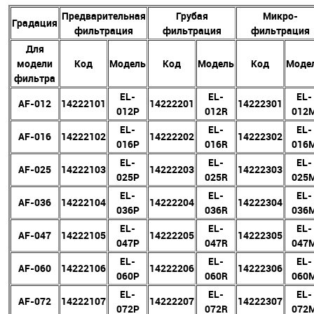
Предварительная
Грубая
Микро-
Градация
фильтрация
фильтрация
фильтрация
Для
модели
Код
Модель
Код
Модель
Код
Моде
фильтра
EL-
EL-
EL-
AF-012
14222101
14222201
14222301
012P
012R
012
EL-
EL-
EL-
AF-016
14222102
14222202
14222302
016P
016R
016
EL-
EL-
EL-
AF-025
14222103
14222203
14222303
025P
025R
025
EL-
EL-
EL-
AF-036
14222104
14222204
14222304
036P
036R
036
EL-
EL-
EL-
AF-047
14222105
14222205
14222305
047P
047R
047
EL-
EL-
EL-
AF-060
14222106
14222206
14222306
060P
060R
060
EL-
EL-
EL-
AF-072
14222107
14222207
14222307
072P
072R
072