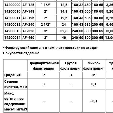
14200009
AF-125
1 1/2”
12,5
160
32
450
160
65
3,3
14200010
AF-148
2”
14,8
160
43
605
180
65
5,2
14200011
AF-196
2”
19,6
160
43
605
180
65
5,2
14200012
AF-240
2 1/2”
24
160
43
685
200
65
6,4
14200013
AF-328
3”
32,8
240
60
800
300
65
13,0
14200014
AF-460
3”
46
240
60
800
300
65
13,0
* Фильтрующий элемент в комплект поставки не входит.
Покупается отдельно.
Предварительная
Грубая
Микро-
Уд
фильтрация
фильтрация
фильтрация
Градация
P
R
M
Степень
3
1
0,1
очистки, мкм
Макс.
остаточное
—
—
<0,1
содержание
масел, мг/м3