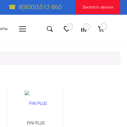
8(800)5512-860
Заказать звонок
0
0
0
акты
FINI PLUS