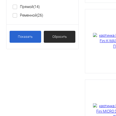
Металлообработка
(10)
Прямой
(14)
Станки с ЧПУ
(6)
Ременной
(26)
Показать
Сбросить