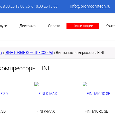
info@promcomtech.ru
: с 8.00 до 18.00; сб: с 10.00 до 16.00
луги
Доставка
Оплата
Наши Акции
Конт
в
ВИНТОВЫЕ КОМПРЕССОРЫ
Винтовые компрессоры FINI
компрессоры FINI
E SD
FINI K-MAX
FINI MICRO SE