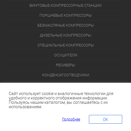
ВИНТОВЫЕ КОМПРЕССОРНЫЕ СТАНЦИИ
ПОРШНЕВЫЕ КОМПРЕССОРЫ
БЕЗМАСЛЯНЫЕ КОМПРЕССОРЫ
ДИЗЕЛЬНЫЕ КОМПРЕССОРЫ
СПЕЦИАЛЬНЫЕ КОМПРЕССОРЫ
ОСУШИТЕЛИ
РЕСИВЕРЫ
КОНДЕНСАТООТВОДЧИКИ
ПЕРЕЙТИ В КАТАЛОГ
Сайт использует cookie и аналогичные технологии для
удобного и корректного отображения информации.
Данный интернет-сайт носит исключительно информационный
Пользуясь нашим каталогом, вы соглашаетесь с их
характер и ни при каких условиях не является публичной офертой,
использованием.
определяемой положениями Статьи 437 (2) Гражданского кодекса
Российской Федерации.
Подробнее
OK
КОРЗИНА
0