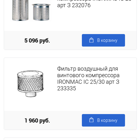
арт З 232076
5 096 руб.
В корзину
Фильтр воздушный для
винтового компрессора
IRONMAC IC 25/30 арт З
233335
1 960 руб.
В корзину