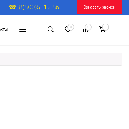
8(800)5512-860
Заказать звонок
0
0
0
акты