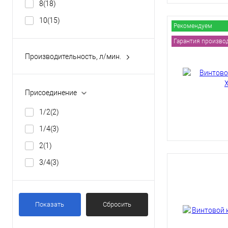
Литейные цехи
(3)
8
(18)
Металлообработка
(9)
10
(15)
Рекомендуем
Станки с ЧПУ
(4)
Гарантия производи
Производительность, л/мин.
Присоединение
1/2
(2)
1/4
(3)
2
(1)
3/4
(3)
Показать
Сбросить