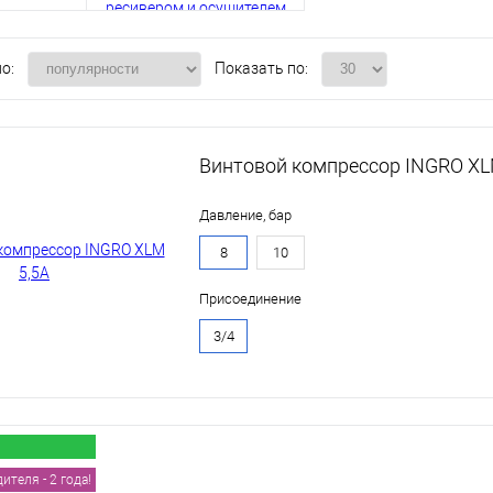
о:
Показать по:
Винтовой компрессор INGRO XL
Давление, бар
8
10
Присоединение
3/4
теля - 2 года!