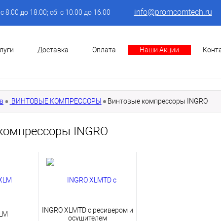
info@promcomtech.ru
: с 8.00 до 18.00; сб: с 10.00 до 16.00
луги
Доставка
Оплата
Наши Акции
Конт
в
ВИНТОВЫЕ КОМПРЕССОРЫ
Винтовые компрессоры INGRO
компрессоры INGRO
INGRO XLMTD с ресивером и
LM
осушителем