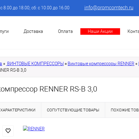
info@promcomtech.ru
: с 8.00 до 18.00; сб: с 10.00 до 16.00
луги
Доставка
Оплата
Наши Акции
Конт
в
ВИНТОВЫЕ КОМПРЕССОРЫ
Винтовые компрессоры RENNER
NER RS-B 3,0
компрессор RENNER RS-B 3,0
ХАРАКТЕРИСТИКИ
СОПУТСТВУЮЩИЕ ТОВАРЫ
ПОХОЖИЕ ТО