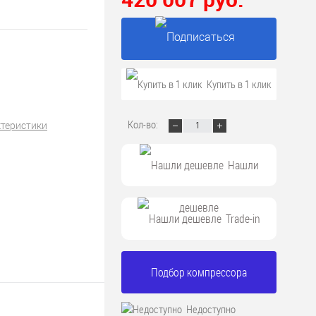
Подписаться
Купить в 1 клик
Кол-во:
ктеристики
Нашли
дешевле
Trade-in
Подбор компрессора
Недоступно