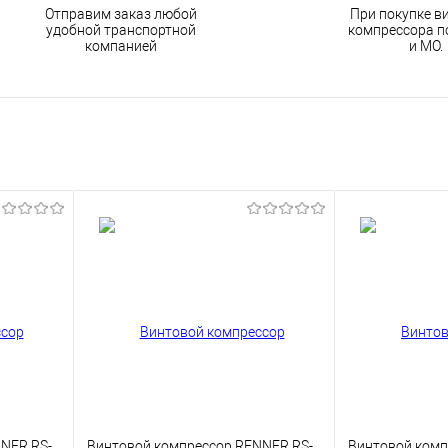
Отправим заказ любой
При покупке в
удобной транспортной
компрессора п
компанией
и МО.
NER RS-
Винтовой компрессор RENNER RS-
Винтовой комп