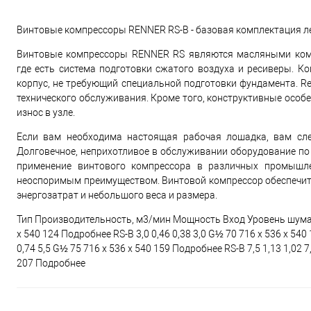
Винтовые компрессоры RENNER RS-B - базовая комплектация 
Винтовые компрессоры RENNER RS являются масляными комп
где есть система подготовки сжатого воздуха и ресиверы. 
корпус, не требующий специальной подготовки фундамента. R
технического обслуживания. Кроме того, конструктивные осо
износ в узле.
Если вам необходима настоящая рабочая лошадка, вам след
Долговечное, неприхотливое в обслуживании оборудование по
применение винтового компрессора в различных промышле
неоспоримым преимуществом. Винтовой компрессор обеспечит 
энергозатрат и небольшого веса и размера.
Тип Производительность, м3/мин Мощность Вход Уровень шума Га
x 540 124 Подробнее RS-B 3,0 0,46 0,38 3,0 G½ 70 716 x 536 x 540
0,74 5,5 G½ 75 716 x 536 x 540 159 Подробнее RS-B 7,5 1,13 1,02 
207 Подробнее