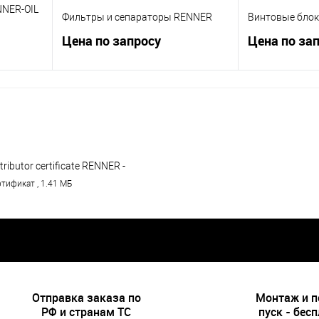
NNER-OIL
Фильтры и сепараторы RENNER
Винтовые бло
Цена по запросу
Цена по за
у
Запросить цену
Запр
внению
Купить в 1 клик
К сравнению
Купить в 1 клик
тупно
В избранное
Недоступно
В избранное
tributor certificate RENNER -
omKomTech - until 31.12.2018
тификат , 1.41 МБ
.pdf
Отправка заказа по
Монтаж и 
РФ и странам ТС
пуск - бес