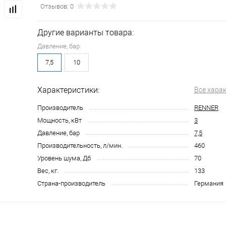
Отзывов: 0
Другие варианты товара:
Давление, бар:
7,5
10
Характеристики:
Все хара
Производитель
RENNER
Мощность, кВт
3
Давление, бар
7,5
Производительность, л/мин.
460
Уровень шума, Дб
70
Вес, кг.
133
Страна-производитель
Германия