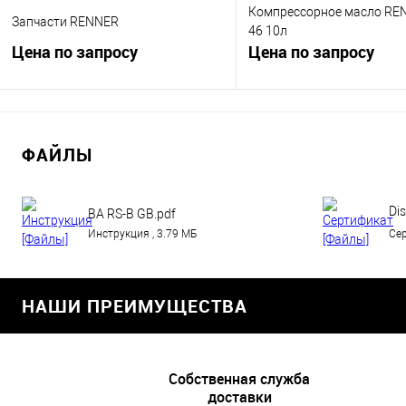
Компрессорное масло RE
Запчасти RENNER
46 10л
Цена по запросу
Цена по запросу
Запросить цену
Запросить цен
ФАЙЛЫ
Купить в 1 клик
К сравнению
Купить в 1 клик
К сра
В избранное
В
В избранное
Недос
Dis
наличии
BA RS-B GB.pdf
Pr
Инструкция , 3.79 МБ
Сер
(1)
НАШИ ПРЕИМУЩЕСТВА
Собственная служба
доставки