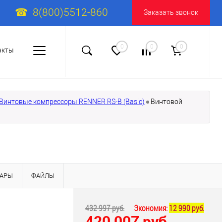
8(800)5512-860
Заказать звонок
0
0
0
акты
Винтовые компрессоры RENNER RS-B (Basic)
Винтовой
ВАРЫ
ФАЙЛЫ
432 997 руб.
Экономия:
12 990 руб.
420 007 руб.