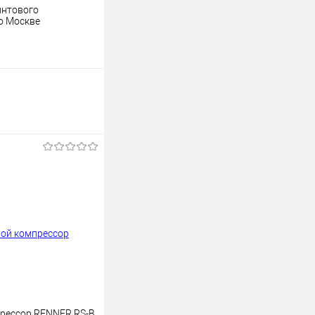
интового
о Москве
рессор RENNER RS-B