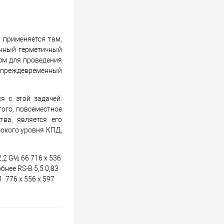
 применяется там,
онный герметичный
ом для проведения
и преждевременный
я с этой задачей.
ого, повсеместное
ва, является его
окого уровня КПД,
,2 G½ 66 716 x 536
бнее RS-B 5,5 0,83
1 776 x 556 x 597