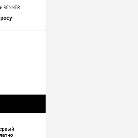
ки RENNER
просу
осить цену
К сравнению
В
наличии
первый
платно