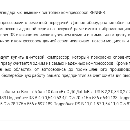
легендарных немецких винтовых компрессоров RENNER.
рессорами с ременной передачей. Данное оборудование обычно
Компрессоры данной серии на несущей раме имеют виброизоляци
enner RS отличаются низким уровнем шума и оптимальным доступ
бенности компрессоров данной серии исключают потери мощности 
ует купить винтовой компрессор, который прекрасно справитс
 праву считается одним из самых надежных компрессоров. Кроме т
нных областях: от автосервиса до промышленного производст
бесперебойную работу вашего предприятия за счет сочетания выс
бариты Вес 7,5 бар 10 бар кВт G Дб ДхШхВ кг RS-B 2,2 0,34 0,27 2
 133 Подробнее RS-B 4,0 0,64 0,53 4,0 G½ 70 716 x 536 x 540 133 Подро
7,5 G½ 78 776 x 556 x 597 189 Подробнее RS-B 11,0 1,57 1,54 11,0 G½ 8