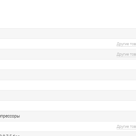
Другие то
Другие то
мпрессоры
Другие то